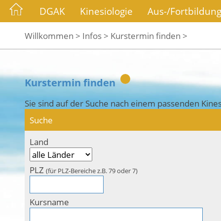
DGAK
Kinesiologie
Aus-/Fortbildun
Willkommen >
Infos >
Kurstermin finden >
Kurstermin finden
Sie sind auf der Suche nach einem passenden Kines
Suche
Land
PLZ
(für PLZ-Bereiche z.B. 79 oder 7)
Kursname