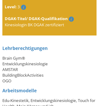
Level:
3
DGAK-Titel/ DGAK-Qualifikation
Kinesiologin BK DGAK zertifiziert
Lehrberechtigungen
Brain Gym®
Entwicklungskinesiologie
AMSTAR
BuildingBlockActivities
OGO
Arbeitsmodelle
Edu-Kinestetik, Entwicklungskinesiologie, Touch for