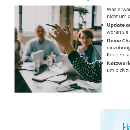
Was erwar
nicht um d
Update a
woran sie
Deine Ch
einzubring
Können un
Netzwerk
um dich z