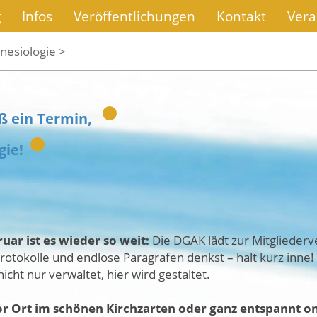
g
Infos
Veröffentlichungen
Kontakt
Vera
nesiologie >
ß ein Termin,
gie!
uar ist es wieder so weit:
Die DGAK lädt zur Mitglieder
rotokolle und endlose Paragrafen denkst – halt kurz inne
nicht nur verwaltet, hier wird gestaltet.
or Ort im schönen Kirchzarten oder ganz entspannt on