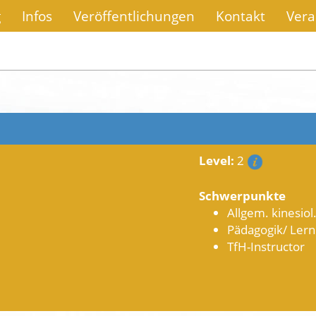
g
Infos
Veröffentlichungen
Kontakt
Vera
Level:
2
Schwerpunkte
Allgem. kinesiol
Pädagogik/ Lern
TfH-Instructor