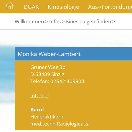
DGAK
Kinesiologie
Aus-/Fortbildun
Willkommen >
Infos >
Kinesiologen finden >
Monika Weber-Lambert
Grüner Weg 3b
D-53489 Sinzig
Telefon: 02642-409803
Internet
Beruf
Heilpraktikerin
med.techn.Radiologieass.