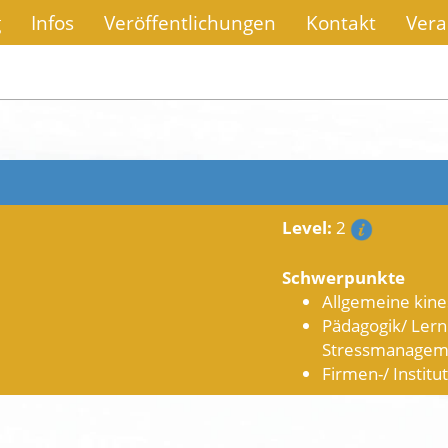
g
Infos
Veröffentlichungen
Kontakt
Vera
Level:
2
Schwerpunkte
Allgemeine kine
Pädagogik/ Lern
Stressmanagem
Firmen-/ Institu