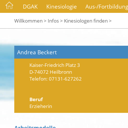
DGAK
Kinesiologie
Aus-/Fortbildun
Willkommen >
Infos >
Kinesiologen finden >
Andrea Beckert
Kaiser-Friedrich Platz 3
D-74072 Heilbronn
Telefon: 07131-627262
Beruf
Erzieherin
Arbeitsmodelle