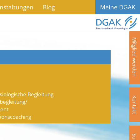
nstaltungen
Blog
Meine DGAK
Mitglied werden
siologische Begleitung
Kontakt
begleitung/
ent
tionscoaching