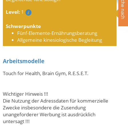
Suche nach
Level:
1
Schwerpunkte
Fünf-Elemente-Ernährungsberatu
ng
Allgemeine kinesiologische Begleitung
Arbeitsmodelle
Touch for Health, Brain Gym, R.E.S.E.T.
Wichtiger Hinweis !!!
Die Nutzung der Adressdaten für kommerzielle
Zwecke insbesondere die Zusendung
unangeforderer Werbung ist ausdrücklich
untersagt !!!