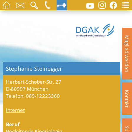
Mitglied werden
Stephanie Steinegger
Herbert-Schober-Str. 27
D-80997 München
Kontakt
Telefon: 089-12223360
Internet
Beruf
Begleitende Kinesiologin