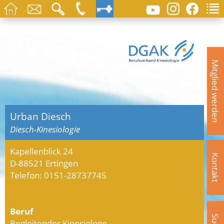
Mitglied werden
Urban Diesch
Diesch-Kinesiologie
Kapellenblick 24
Kontakt
D-88521 Ertingen
Telefon: 0151-28737745
Beruf
Begleitender Kinesiologe