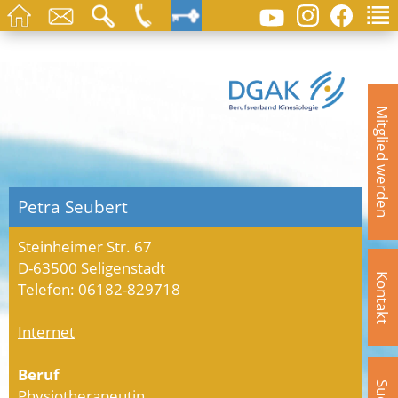
Mitglied werden
Petra Seubert
Steinheimer Str. 67
D-63500 Seligenstadt
Kontakt
Telefon: 06182-829718
Internet
Beruf
Physiotherapeutin