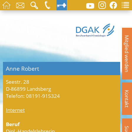
Mitglied werden
Anne Robert
Seestr. 28
D-86899 Landsberg
Kontakt
Telefon: 08191-915324
Internet
Beruf
Dipl.-Handelslehrerin