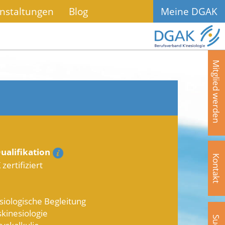
nstaltungen
Blog
Meine DGAK
Mitglied werden
ualifikation
Kontakt
zertifiziert
siologische Begleitung
kinesiologie
yskalkulie