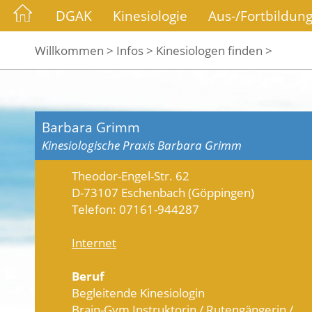
DGAK
Kinesiologie
Aus-/Fortbildun
Willkommen >
Infos >
Kinesiologen finden >
Barbara Grimm
Kinesiologische Praxis Barbara Grimm
Theodor-Engel-Str. 62
D-73107 Eschenbach (Göppingen)
Telefon: 07161-944287
Internet
Beruf
Begleitende Kinesiologin
Brain-Gym Instruktorin / Rutengängerin /