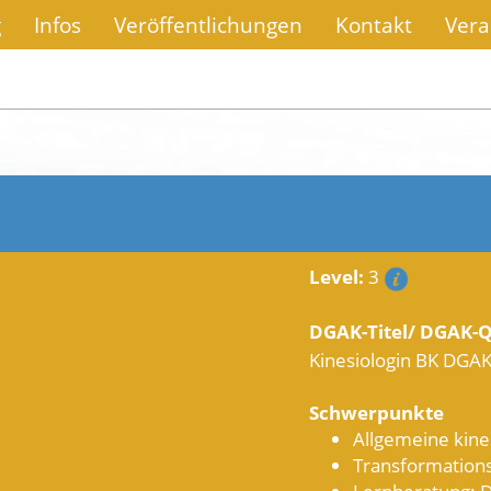
g
Infos
Veröffentlichungen
Kontakt
Vera
Level:
3
DGAK-Titel/ DGAK-Q
Kinesiologin BK DGAK 
Schwerpunkte
Allgemeine kine
Transformations
Lernberatung: D