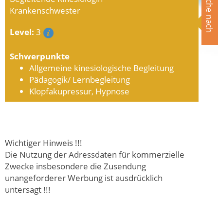
Suche nach
Krankenschwester
Level:
3
Schwerpunkte
Allgemeine kinesiologische Begleitung
Pädagogik/ Lernbegleitung
Klopfakupressur, Hypnose
Wichtiger Hinweis !!!
Die Nutzung der Adressdaten für kommerzielle
Zwecke insbesondere die Zusendung
unangeforderer Werbung ist ausdrücklich
untersagt !!!