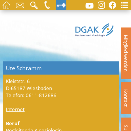
Mitglied werden
Ute Schramm
Kleiststr. 6
D-65187 Wiesbaden
Kontakt
Telefon: 0611-812686
Internet
Beruf
Begleitende Kinesiologin